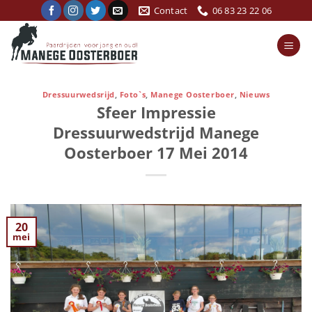
Ga
Contact
06 83 23 22 06
naar
inhoud
Dressuurwedsrijd
,
Foto`s
,
Manege Oosterboer
,
Nieuws
Sfeer Impressie
Dressuurwedstrijd Manege
Oosterboer 17 Mei 2014
20
mei