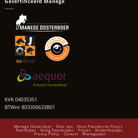
Gecertificeerd Manege
KVK 04035351
BTWnr 803300633B01
Manege Oosterboer
Over ons
Onze Paarden en Pony`s
Paardrijles
Veilig Paardrijden
Prijzen
Kinderfeestjes
Privacy Policy
Contact
Manegeplan