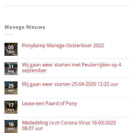
Manege Nieuws
Ponykamp Manege Oosterboer 2022
05
jun
Wij gaan weer starten met Peuterrijden op 4
31
september
aug
Wij gaan weer starten 25-04-2020 12:22 uur
25
apr
Lease een Paard of Pony
17
mrt
Mededeling i.v.m Corona Virus 16-03-2020
16
08.07 uur
mrt