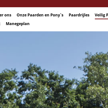
er ons
Onze Paarden en Pony`s
Paardrijles
Veilig 
t
Manegeplan