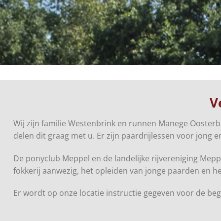
V
Wij zijn familie Westenbrink en runnen Manege Oosterb
delen dit graag met u. Er zijn paardrijlessen voor jong e
De ponyclub Meppel en de landelijke rijvereniging Meppe
fokkerij aanwezig, het opleiden van jonge paarden en 
Er wordt op onze locatie instructie gegeven voor de beg