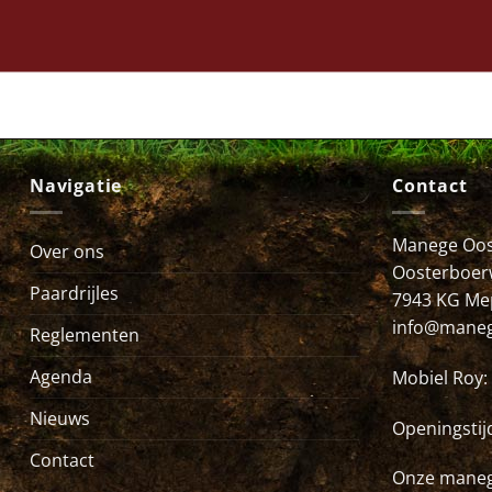
Navigatie
Contact
Manege Oos
Over ons
Oosterboer
Paardrijles
7943 KG Me
info@maneg
Reglementen
Agenda
Mobiel Roy:
Nieuws
Openingstij
Contact
Onze maneg