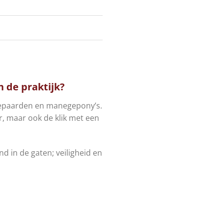
n de praktijk?
epaarden en manegepony’s.
r, maar ook de klik met een
d in de gaten; veiligheid en