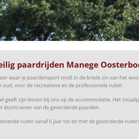
eilig paardrijden Manege Oosterbo
oer waar je paardensport vindt in de brede zin van het wo
n oud, voor de recreatieve en de professionele ruiter.
l geeft zijn lessen bij ons op de accommodatie. Het totaalpl
het doortrainen van de gevorderde paarden.
innende ruiter vanaf 6 jaar tot en met de gevorderde ruiter