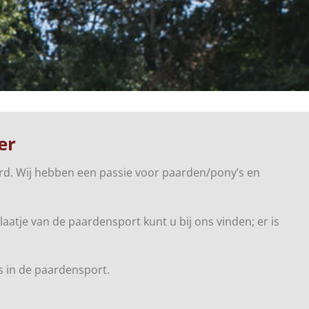
er
ord. Wij hebben een passie voor paarden/pony’s en
aatje van de paardensport kunt u bij ons vinden; er is
s in de paardensport.