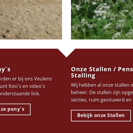
y`s
Onze Stallen / Pen
Stalling
orden er bij ons Veulens
Wij hebben al onze stallen i
unt foto`s en video`s
beheer. De stallen zijn opge
 onderstaande link.
secties, ruim gesitueerd en
nze pony`s
Bekijk onze Stallen