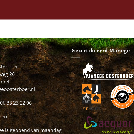
Gecertificeerd Manege
terboer
weg 26
ppel
eoosterboer.nl
06 83 23 22 06
den:
e is geopend van maandag