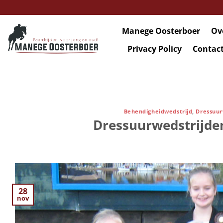
Ga
naar
inhoud
Manege Oosterboer
Ov
Privacy Policy
Contac
Behendigheidwedstrijd
,
Dressuur
Dressuurwedstrijde
28
nov