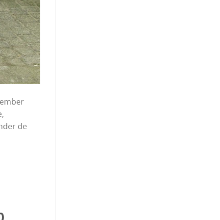
vember
e,
onder de
0