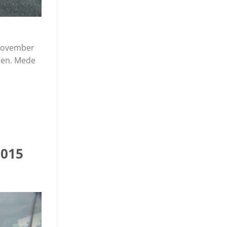
 november
den. Mede
2015