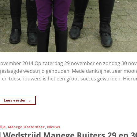
0 november 2014 Op zaterdag 29 november en zondag 30 no
geslaagde wedstrijd gehouden. Mede dankzij het zeer mooi
rs en toeschouwers is het een groot succes geworden. Hier
Lees verder
→
ijd
,
Manege Oosterboer
,
Nieuws
 Wedstrijd Manege Ruiters 29 en 3