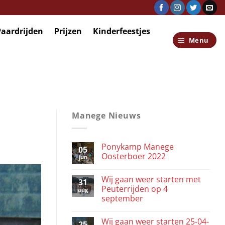
Paardrijden
Prijzen
Kinderfeestjes
Menu
Manege Nieuws
Ponykamp Manege
05
Oosterboer 2022
jun
Wij gaan weer starten met
31
Peuterrijden op 4
aug
september
Wij gaan weer starten 25-04-
25