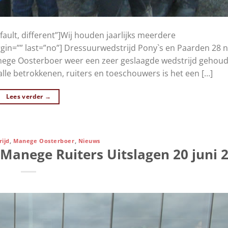
fault, different”]Wij houden jaarlijks meerdere
rgin=”” last=”no”] Dressuurwedstrijd Pony`s en Paarden 28
nege Oosterboer weer een zeer geslaagde wedstrijd gehou
alle betrokkenen, ruiters en toeschouwers is het een […]
Lees verder
→
ijd
,
Manege Oosterboer
,
Nieuws
 Manege Ruiters Uitslagen 20 juni 