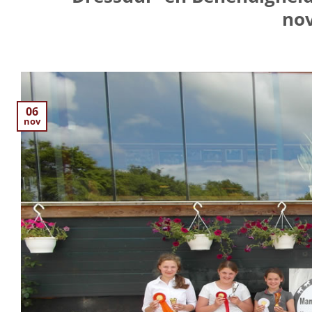
no
06
nov