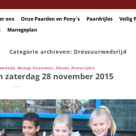
er ons
Onze Paarden en Pony`s
Paardrijles
Veilig 
t
Manegeplan
Categorie archieven:
Dressuurwedsrijd
wedsrijd
,
Manege Oosterboer
,
Nieuws
,
Peuterrijden
n zaterdag 28 november 2015