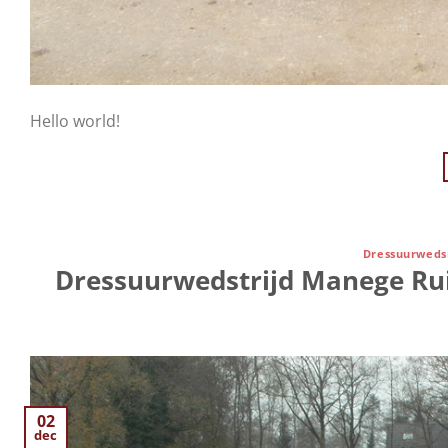
Hello world!
Dressuurwedsr
Dressuurwedstrijd Manege Rui
02
dec