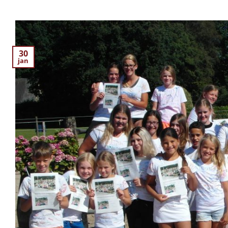
30
jan