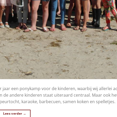
aar een ponykamp voor de kinderen, waarbij wij allerlei act
de andere kinderen staat uiteraard centraal. Maar ook he
eurtocht, karaoke, barbecuen, samen koken en spelletjes.
Lees verder
→