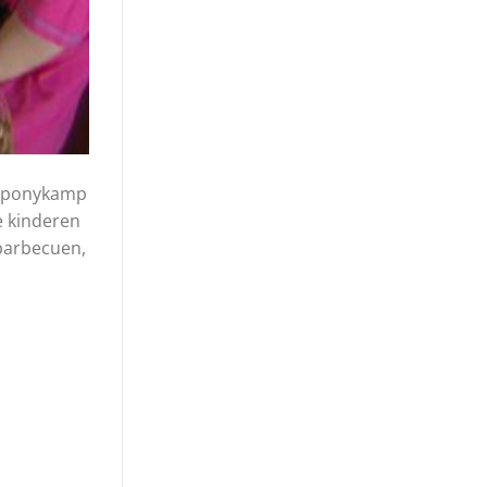
en ponykamp
e kinderen
 barbecuen,