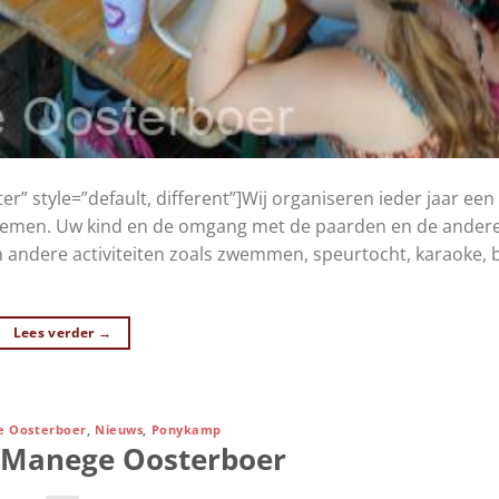
r” style=”default, different”]Wij organiseren ieder jaar e
ndernemen. Uw kind en de omgang met de paarden en de ander
 andere activiteiten zoals zwemmen, speurtocht, karaoke,
Lees verder
→
 Oosterboer
,
Nieuws
,
Ponykamp
Manege Oosterboer