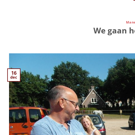
Mane
We gaan h
16
dec