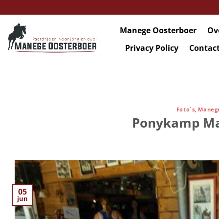
Ga
naar
inhoud
Manege Oosterboer
Ov
Privacy Policy
Contac
Foto`s
,
Manege
Ponykamp Ma
05
jun