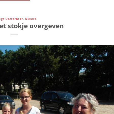
ge Oosterboer
,
Nieuws
et stokje overgeven