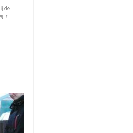
ij de
j in