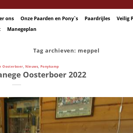
er ons
Onze Paarden en Pony`s
Paardrijles
Veilig 
t
Manegeplan
Tag archieven:
meppel
 Oosterboer
,
Nieuws
,
Ponykamp
nege Oosterboer 2022