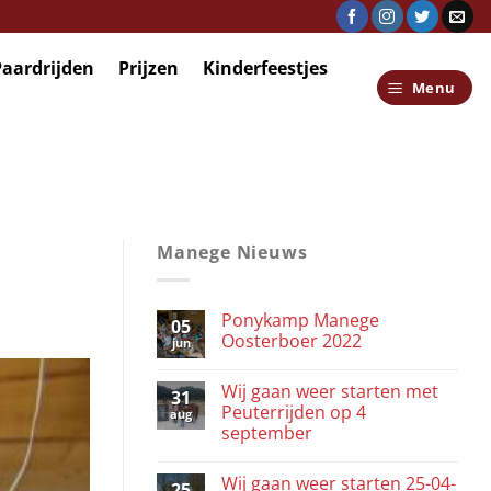
Paardrijden
Prijzen
Kinderfeestjes
Menu
Manege Nieuws
Ponykamp Manege
05
Oosterboer 2022
jun
Wij gaan weer starten met
31
Peuterrijden op 4
aug
september
Wij gaan weer starten 25-04-
25