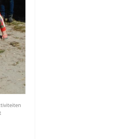
iviteiten
t