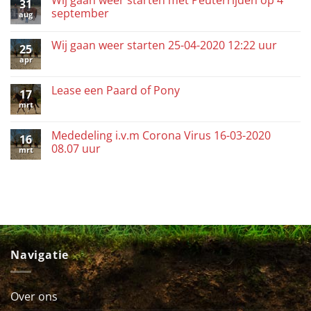
31
september
aug
Wij gaan weer starten 25-04-2020 12:22 uur
25
apr
Lease een Paard of Pony
17
mrt
Mededeling i.v.m Corona Virus 16-03-2020
16
08.07 uur
mrt
Navigatie
Over ons