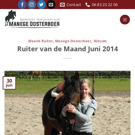
Ga
Contact
06 83 23 22 06
naar
inhoud
Maand Ruiter
,
Manege Oosterboer
,
Nieuws
Ruiter van de Maand Juni 2014
30
jun