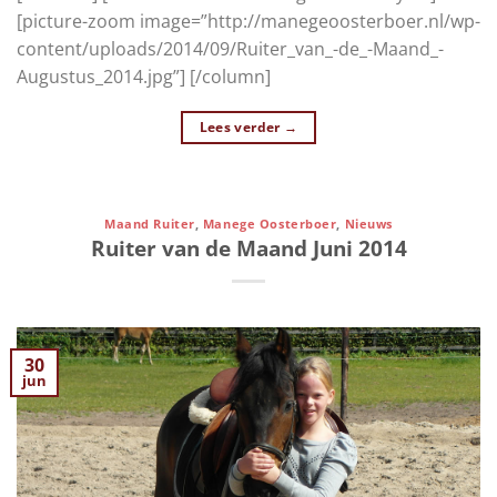
[picture-zoom image=”http://manegeoosterboer.nl/wp-
content/uploads/2014/09/Ruiter_van_-de_-Maand_-
Augustus_2014.jpg”] [/column]
Lees verder
→
Maand Ruiter
,
Manege Oosterboer
,
Nieuws
Ruiter van de Maand Juni 2014
30
jun