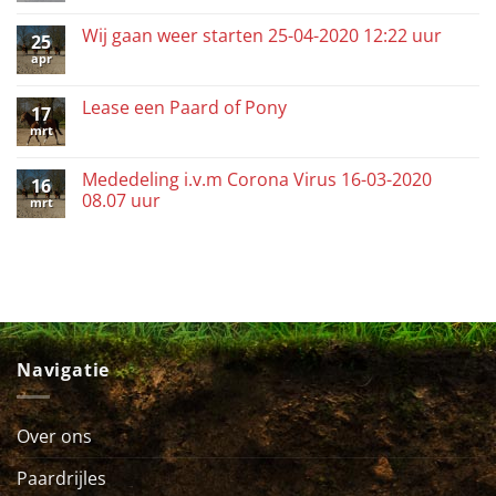
Wij gaan weer starten 25-04-2020 12:22 uur
25
apr
Lease een Paard of Pony
17
mrt
Mededeling i.v.m Corona Virus 16-03-2020
16
08.07 uur
mrt
Navigatie
Over ons
Paardrijles