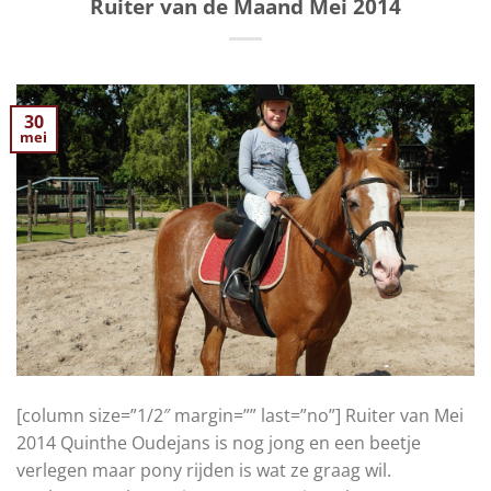
Ruiter van de Maand Mei 2014
30
mei
[column size=”1/2″ margin=”” last=”no”] Ruiter van Mei
2014 Quinthe Oudejans is nog jong en een beetje
verlegen maar pony rijden is wat ze graag wil.