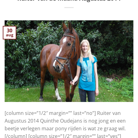
30
aug
[column size=”1/2″ margin=”” last=”no”] Ruiter van
Augustus 2014 Quinthe Oudejans is nog jong en een
beetje verlegen maar pony rijden is wat ze graag wil.
[/column] [column size=”1/2″ margin=”” last=”yes”]