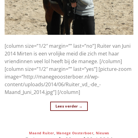
[column size=”1/2″ margin=”” last=”no”] Ruiter van Juni
2014 Mirten is een vrolijke meid die zich met haar
vriendinnen veel lol heeft bij de manege. [/column]
[column size=”1/2″ margin=”” last=”yes”] [picture-zoom
image=”http://manegeoosterboer.nl/wp-
content/uploads/2014/06/Ruiter_vd_-de_-
Maand_Juni_2014.jpg”] [/column]
Lees verder
→
Maand Ruiter
,
Manege Oosterboer
,
Nieuws