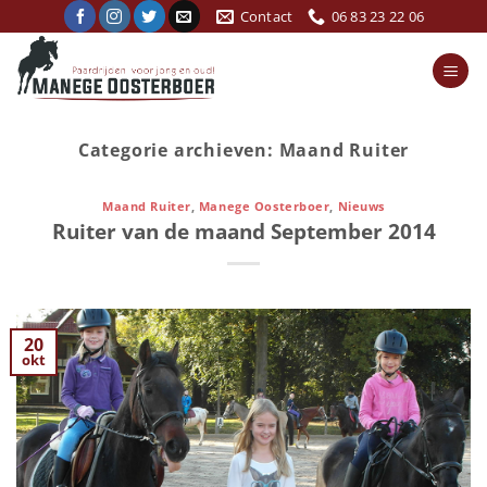
Ga
Contact
06 83 23 22 06
naar
inhoud
Categorie archieven:
Maand Ruiter
Maand Ruiter
,
Manege Oosterboer
,
Nieuws
Ruiter van de maand September 2014
20
okt