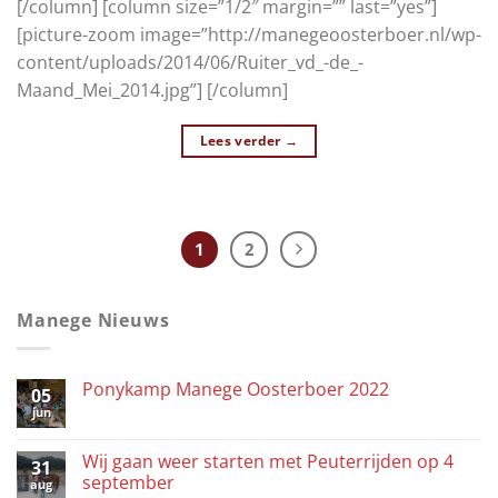
[/column] [column size=”1/2″ margin=”” last=”yes”]
[picture-zoom image=”http://manegeoosterboer.nl/wp-
content/uploads/2014/06/Ruiter_vd_-de_-
Maand_Mei_2014.jpg”] [/column]
Lees verder
→
1
2
Manege Nieuws
Ponykamp Manege Oosterboer 2022
05
jun
Wij gaan weer starten met Peuterrijden op 4
31
september
aug