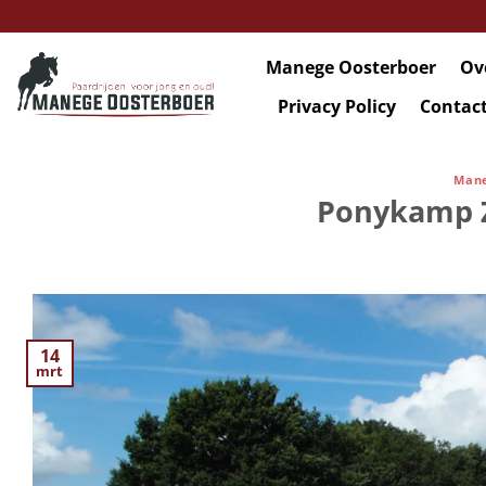
Ga
naar
inhoud
Manege Oosterboer
Ov
Privacy Policy
Contac
Mane
Ponykamp 
14
mrt