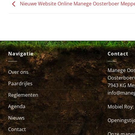
Nieuwe Website Online Manege Oosterboer Meppe
Navigatie
Contact
Manege Oos
Over ons
Oosterboer
Paardrijles
7943 KG Me
info@maneg
Reglementen
Agenda
Mobiel Roy:
Nieuws
Openingstij
Contact
Onze maneg