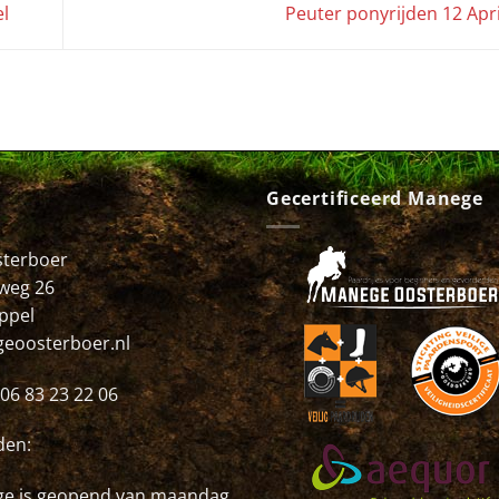
l
Peuter ponyrijden 12 Apr
Gecertificeerd Manege
terboer
weg 26
ppel
eoosterboer.nl
06 83 23 22 06
den:
e is geopend van maandag