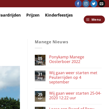
Paardrijden
Prijzen
Kinderfeestjes
Menu
Manege Nieuws
Ponykamp Manege
05
Oosterboer 2022
jun
Wij gaan weer starten met
31
Peuterrijden op 4
aug
september
Wij gaan weer starten 25-04-
25
2020 12:22 uur
apr
Lease een Paard of Pony