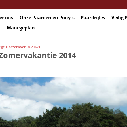
er ons
Onze Paarden en Pony`s
Paardrijles
Veilig 
t
Manegeplan
ge Oosterboer
,
Nieuws
Zomervakantie 2014