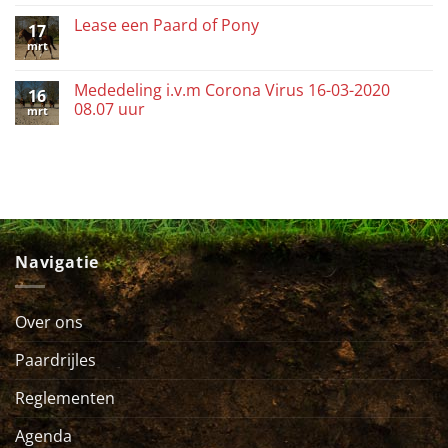
Lease een Paard of Pony
17
mrt
Mededeling i.v.m Corona Virus 16-03-2020
16
08.07 uur
mrt
Navigatie
Over ons
Paardrijles
Reglementen
Agenda