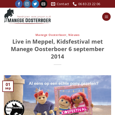
Ga
Contact
06 83 23 22 06
naar
inhoud
Manege Oosterboer
,
Nieuws
Live in Meppel, Kidsfestival met
Manege Oosterboer 6 september
2014
01
sep