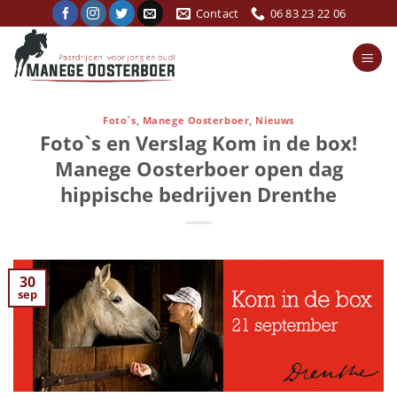
Ga
Contact
06 83 23 22 06
naar
inhoud
Foto`s
,
Manege Oosterboer
,
Nieuws
Foto`s en Verslag Kom in de box!
Manege Oosterboer open dag
hippische bedrijven Drenthe
30
sep