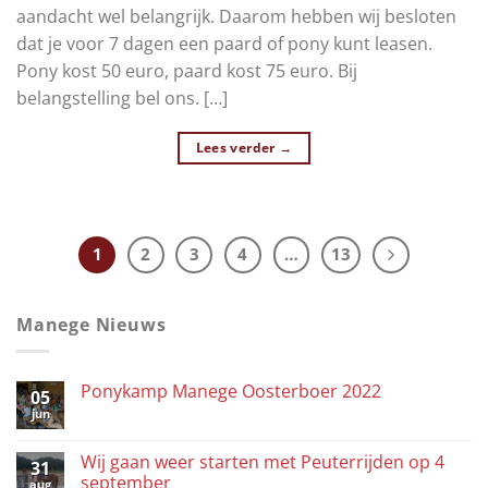
aandacht wel belangrijk. Daarom hebben wij besloten
dat je voor 7 dagen een paard of pony kunt leasen.
Pony kost 50 euro, paard kost 75 euro. Bij
belangstelling bel ons. […]
Lees verder
→
1
2
3
4
…
13
Manege Nieuws
Ponykamp Manege Oosterboer 2022
05
jun
Wij gaan weer starten met Peuterrijden op 4
31
september
aug