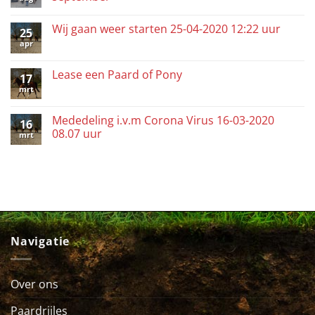
Wij gaan weer starten 25-04-2020 12:22 uur
25
apr
Lease een Paard of Pony
17
mrt
Mededeling i.v.m Corona Virus 16-03-2020
16
08.07 uur
mrt
Navigatie
Over ons
Paardrijles