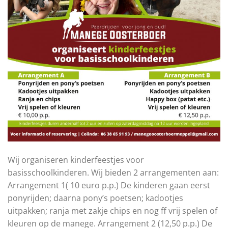
Wij organiseren kinderfeestjes voor
basisschoolkinderen. Wij bieden 2 arrangementen aan:
Arrangement 1( 10 euro p.p.) De kinderen gaan eerst
ponyrijden; daarna pony’s poetsen; kadootjes
uitpakken; ranja met zakje chips en nog ff vrij spelen of
kleuren op de manege. Arrangement 2 (12,50 p.p.) De