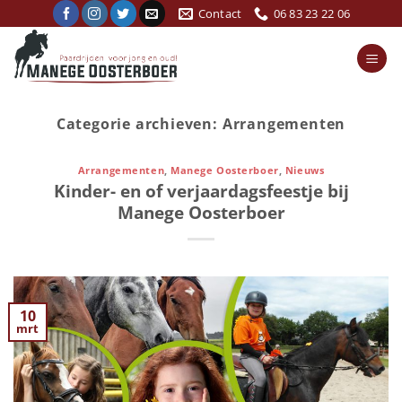
Ga
Contact
06 83 23 22 06
naar
inhoud
Categorie archieven:
Arrangementen
Arrangementen
,
Manege Oosterboer
,
Nieuws
Kinder- en of verjaardagsfeestje bij
Manege Oosterboer
10
mrt