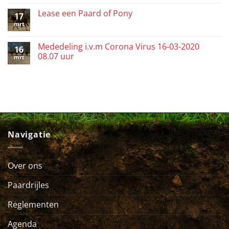
Lease een Paard of Pony
17
mrt
Mededeling i.v.m Corona Virus 16-03-2020
16
08.07 uur
mrt
Navigatie
Over ons
Paardrijles
Reglementen
Agenda