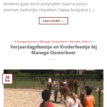
kinderen gaan eerst ponyrijden; daarna pony’s
poetsen; kadootjes uitpakken; happy box(patat […]
Lees verder
→
Arrangementen
,
Manege Oosterboer
,
Nieuws
,
Video`s
Verjaardagsfeestje en Kinderfeestje bij
Manege Oosterboer
26
feb