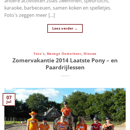
andere activiteiten zoals zwemmen, speurtocht,
karaoke, barbeceuen, samen koken en spelletjes.
Foto`s zeggen meer […]
Lees verder
→
Foto`s
,
Manege Oosterboer
,
Nieuws
Zomervakantie 2014 Laatste Pony – en
Paardrijlessen
07
jul