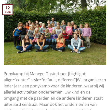
12
aug
Ponykamp bij Manege Oosterboer [highlight
align=”center” style=”default, different”]Wij organiseren
ieder jaar een ponykamp voor de kinderen, waarbij wij
allerlei activiteiten ondernemen. Uw kind en de
omgang met de paarden en de andere kinderen staat
uiteraard centraal. Maar ook het ondernemen van