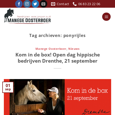
Ga
Contact
06 83 23 22 06
naar
inhoud
Tag archieven:
ponyrijles
Manege Oosterboer
,
Nieuws
Kom in de box! Open dag hippische
bedrijven Drenthe, 21 september
01
sep