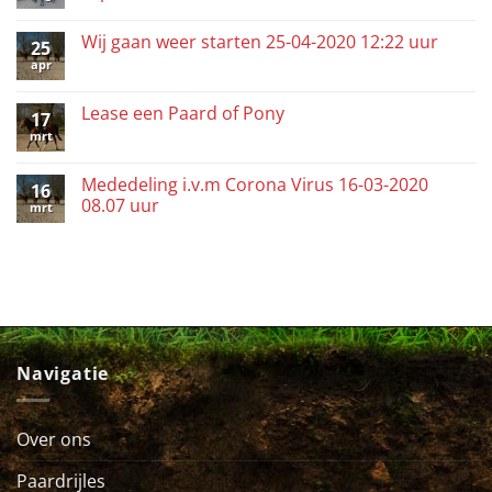
Wij gaan weer starten 25-04-2020 12:22 uur
25
apr
Lease een Paard of Pony
17
mrt
Mededeling i.v.m Corona Virus 16-03-2020
16
08.07 uur
mrt
Navigatie
Over ons
Paardrijles