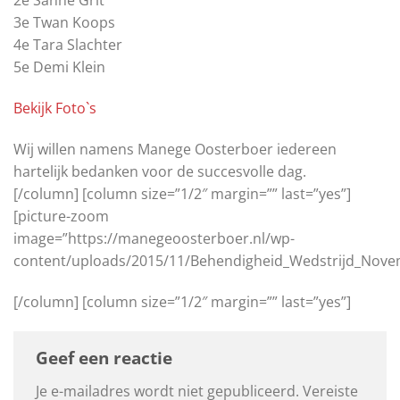
2e Sanne Grit
3e Twan Koops
4e Tara Slachter
5e Demi Klein
Bekijk Foto`s
Wij willen namens Manege Oosterboer iedereen
hartelijk bedanken voor de succesvolle dag.
[/column] [column size=”1/2″ margin=”” last=”yes”]
[picture-zoom
image=”https://manegeoosterboer.nl/wp-
content/uploads/2015/11/Behendigheid_Wedstrijd_Nove
[/column] [column size=”1/2″ margin=”” last=”yes”]
Geef een reactie
Je e-mailadres wordt niet gepubliceerd.
Vereiste