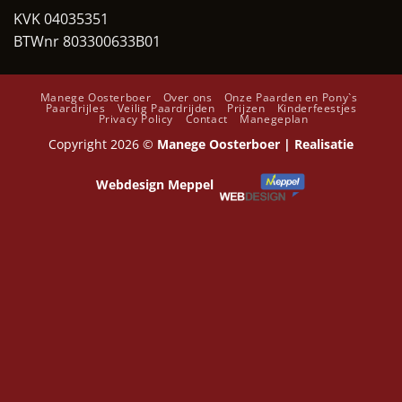
KVK 04035351
BTWnr 803300633B01
Manege Oosterboer
Over ons
Onze Paarden en Pony`s
Paardrijles
Veilig Paardrijden
Prijzen
Kinderfeestjes
Privacy Policy
Contact
Manegeplan
Copyright 2026 ©
Manege Oosterboer | Realisatie
Webdesign Meppel